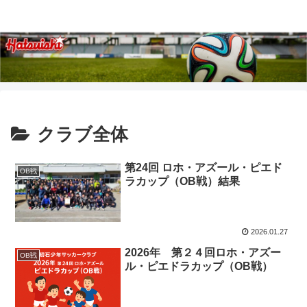
クラブ全体
第24回 ロホ・アズール・ピエド
OB戦
ラカップ（OB戦）結果
2026.01.27
2026年 第２４回ロホ・アズー
OB戦
ル・ピエドラカップ（OB戦）